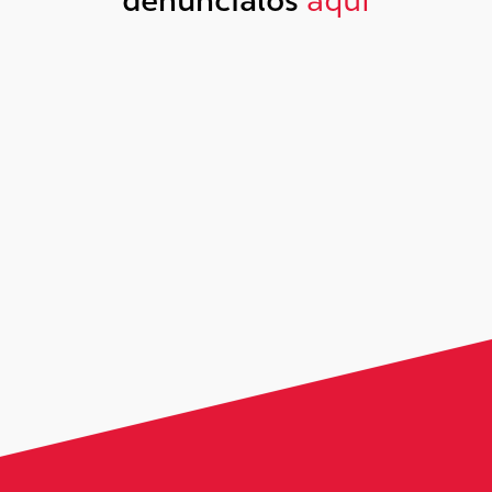
denúncialos
aquí