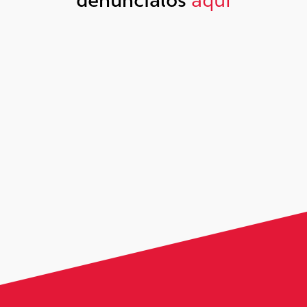
denúncialos
aquí