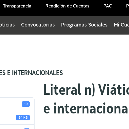
Transparencia
Rendición de Cuentas
PAC
P
oticias
Convocatorias
Programas Sociales
Mi Cu
LES E INTERNACIONALES
Literal n) Viát
19
e internaciona
94 KB