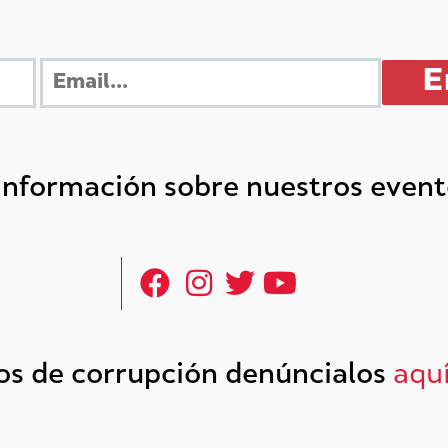
 información sobre nuestros even
tos de corrupción denúncialos
aqu