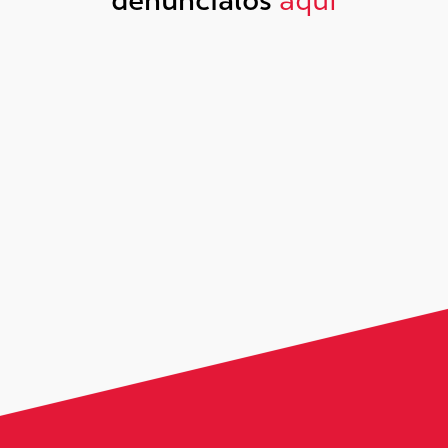
denúncialos
aquí