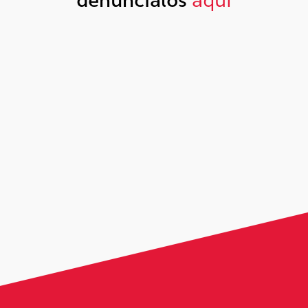
denúncialos
aquí