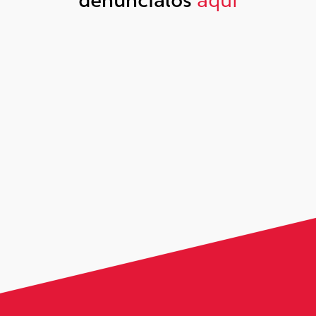
denúncialos
aquí