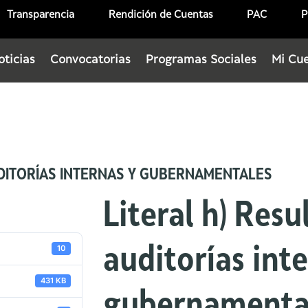
Transparencia
Rendición de Cuentas
PAC
P
oticias
Convocatorias
Programas Sociales
Mi Cu
UDITORÍAS INTERNAS Y GUBERNAMENTALES
Literal h) Resu
10
auditorías int
431 KB
gubernamenta