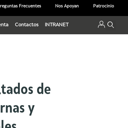
reguntas Frecuentes
Nos Apoyan
Patrocinio
enta
Contactos
INTRANET
ltados de
ernas y
les