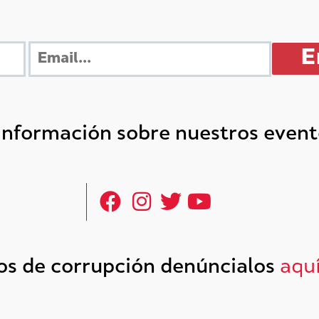
 información sobre nuestros even
tos de corrupción denúncialos
aqu