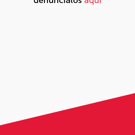
denúncialos
aquí