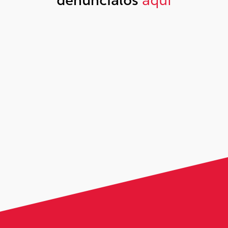
denúncialos
aquí