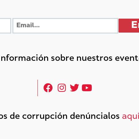
 información sobre nuestros even
tos de corrupción denúncialos
aqu