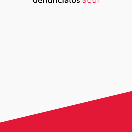
denúncialos
aquí