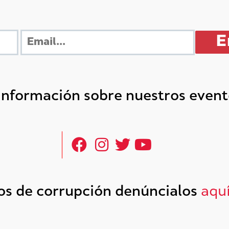
 información sobre nuestros even
tos de corrupción denúncialos
aqu