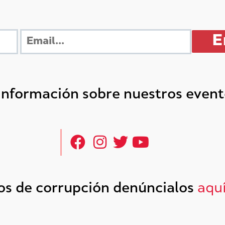
 información sobre nuestros even
tos de corrupción denúncialos
aqu