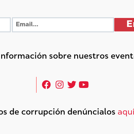
 información sobre nuestros even
tos de corrupción denúncialos
aqu