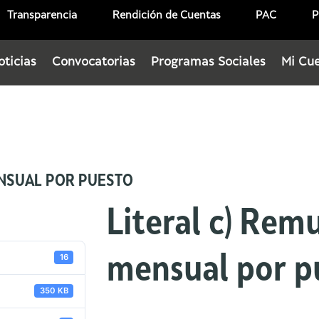
Transparencia
Rendición de Cuentas
PAC
P
oticias
Convocatorias
Programas Sociales
Mi Cu
ENSUAL POR PUESTO
Literal c) Rem
16
mensual por p
350 KB