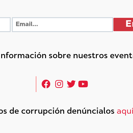
 información sobre nuestros even
tos de corrupción denúncialos
aqu