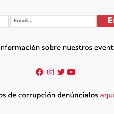
 información sobre nuestros even
tos de corrupción denúncialos
aqu