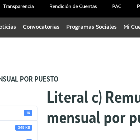
Transparencia
Rendición de Cuentas
PAC
P
oticias
Convocatorias
Programas Sociales
Mi Cu
ENSUAL POR PUESTO
Literal c) Rem
16
mensual por p
349 KB