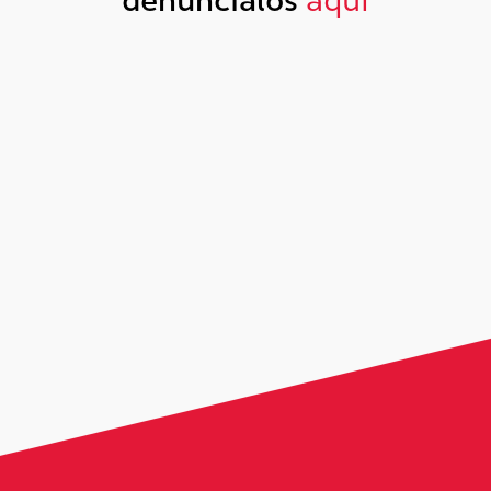
denúncialos
aquí