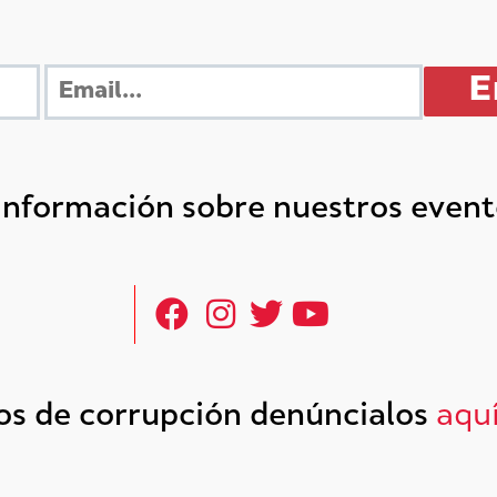
 información sobre nuestros even
tos de corrupción denúncialos
aqu