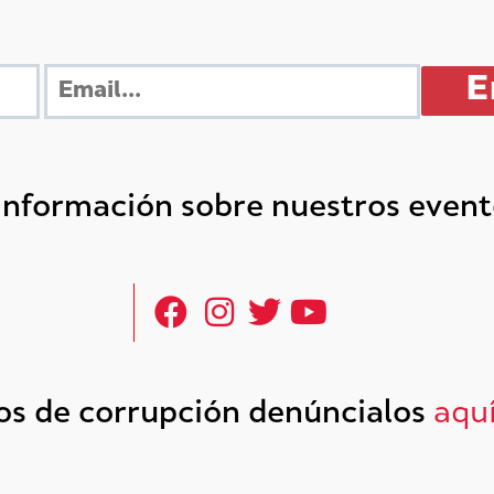
 información sobre nuestros even
tos de corrupción denúncialos
aqu