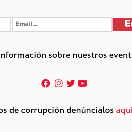
 información sobre nuestros even
tos de corrupción denúncialos
aqu