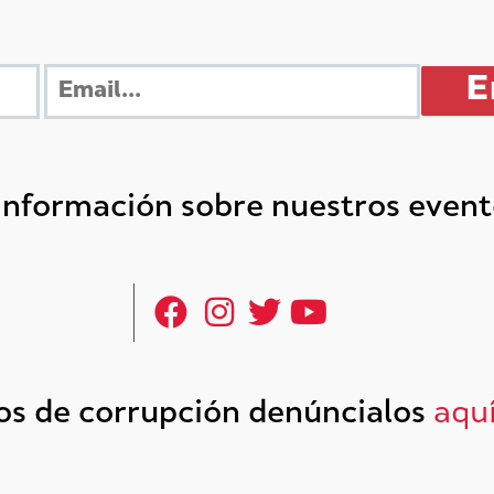
 información sobre nuestros even
tos de corrupción denúncialos
aqu