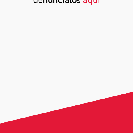
denúncialos
aquí