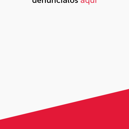
denúncialos
aquí