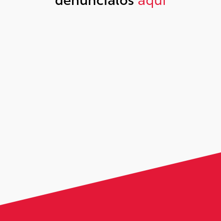
denúncialos
aquí