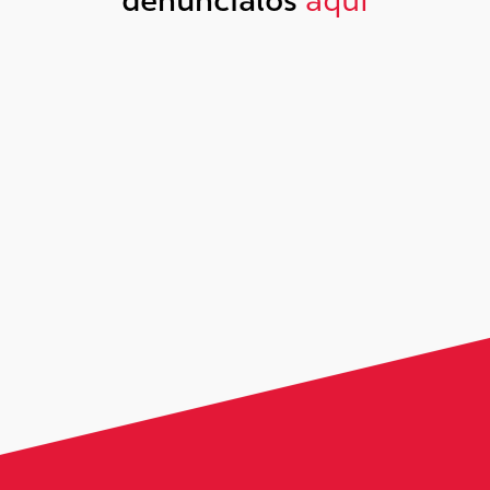
denúncialos
aquí