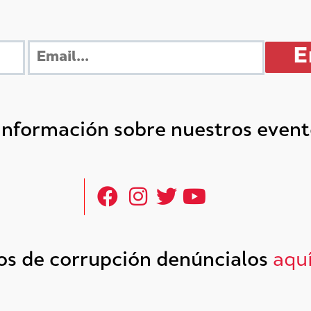
 información sobre nuestros even
tos de corrupción denúncialos
aqu