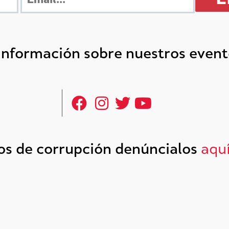
 información sobre nuestros even
tos de corrupción denúncialos
aqu