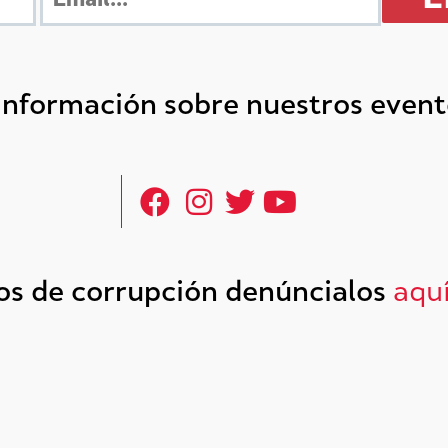
 información sobre nuestros even
tos de corrupción denúncialos
aqu