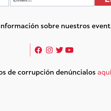
 información sobre nuestros even
tos de corrupción denúncialos
aqu