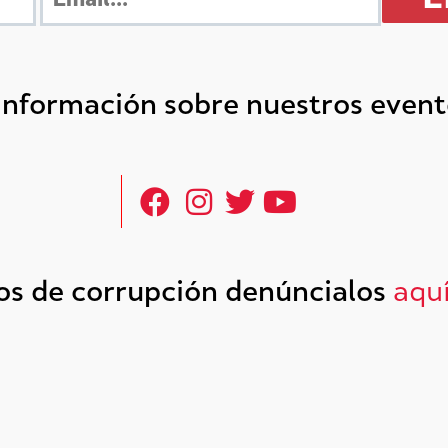
 información sobre nuestros even
tos de corrupción denúncialos
aqu