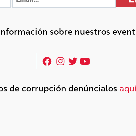
 información sobre nuestros even
tos de corrupción denúncialos
aqu