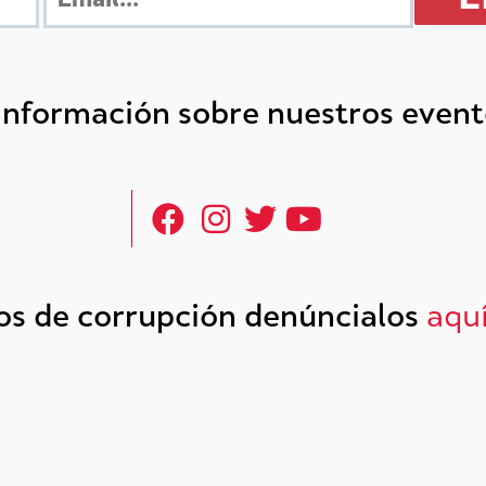
 información sobre nuestros even
tos de corrupción denúncialos
aqu