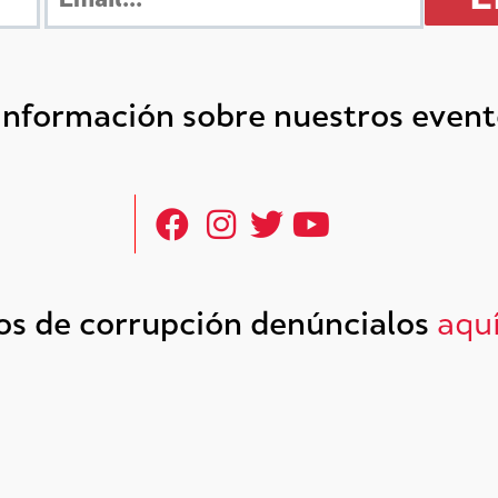
 información sobre nuestros even
tos de corrupción denúncialos
aqu