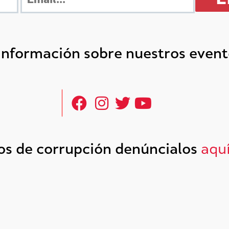
 información sobre nuestros even
tos de corrupción denúncialos
aqu