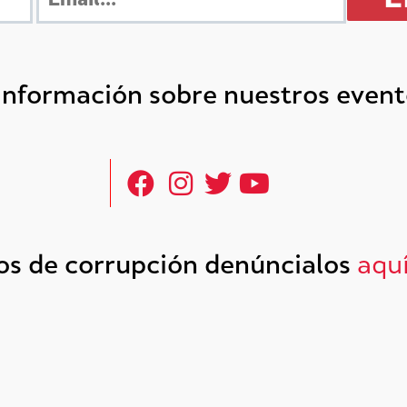
 información sobre nuestros even
tos de corrupción denúncialos
aqu