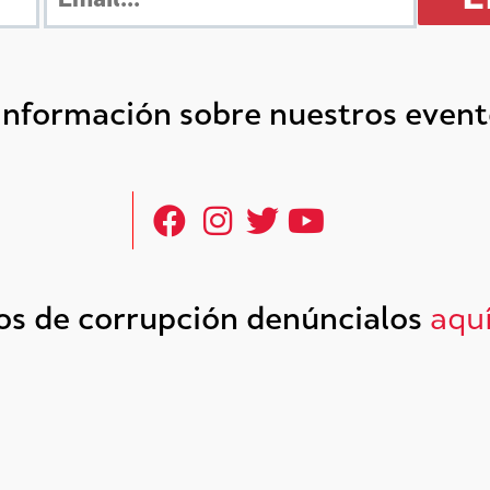
 información sobre nuestros even
tos de corrupción denúncialos
aqu