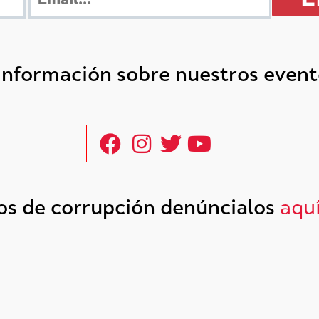
 información sobre nuestros even
tos de corrupción denúncialos
aqu