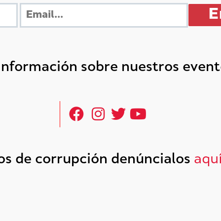
 información sobre nuestros even
tos de corrupción denúncialos
aqu