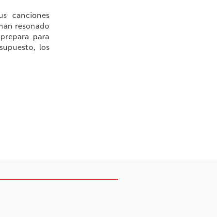
us canciones
 han resonado
 prepara para
 supuesto, los