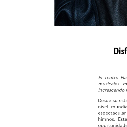
Dis
El Teatro Na
musicales m
Increscendo P
Desde su est
nivel mundi
espectacular
himnos. Est
oportunidade