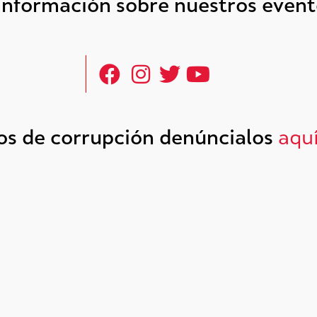
 información sobre nuestros even
tos de corrupción denúncialos
aqu