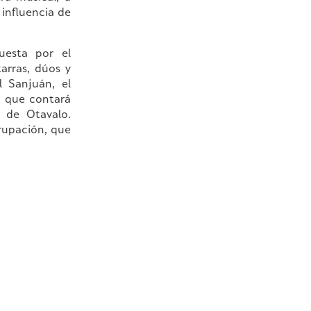
influencia de
esta por el
arras, dúos y
l Sanjuán, el
o que contará
d de Otavalo.
rupación, que