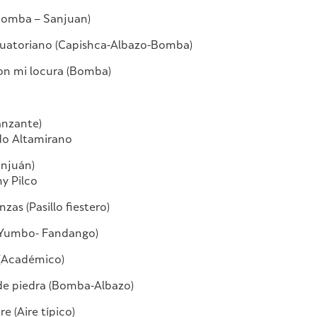
Bomba – Sanjuan)
cuatoriano (Capishca-Albazo-Bomba)
con mi locura (Bomba)
anzante)
edo Altamirano
anjuán)
ny Pilco
as (Pasillo fiestero)
 (Yumbo- Fandango)
 (Académico)
 de piedra (Bomba-Albazo)
e (Aire típico)