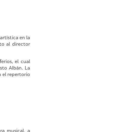
rtística en la
o al director
erios, el cual
sto Albán. La
 el repertorio
ra musical, a