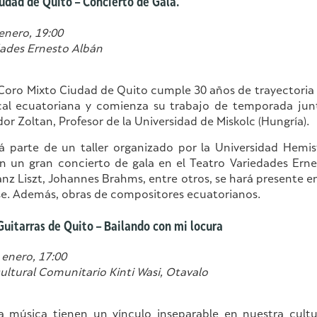
udad de Quito – Concierto de Gala.
enero, 19:00
dades Ernesto Albán
 Coro Mixto Ciudad de Quito cumple 30 años de trayectoria a
al ecuatoriana y comienza su trabajo de temporada junt
r Zoltan, Profesor de la Universidad de Miskolc (Hungría).
á parte de un taller organizado por la Universidad Hemisf
n un gran concierto de gala en el Teatro Variedades Erne
nz Liszt, Johannes Brahms, entre otros, se hará presente en
se. Además, obras de compositores ecuatorianos.
uitarras de Quito – Bailando con mi locura
 enero, 17:00
ultural Comunitario Kinti Wasi, Otavalo
a música tienen un vínculo inseparable en nuestra cultu