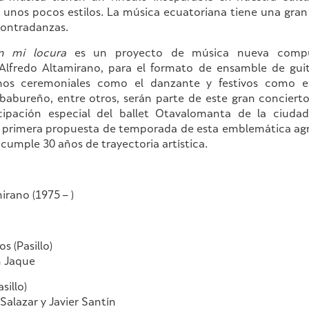
 unos pocos estilos. La música ecuatoriana tiene una gran 
contradanzas.
n mi locura
es un proyecto de música nueva compu
Alfredo Altamirano, para el formato de ensamble de guit
tmos ceremoniales como el danzante y festivos como e
abureño, entre otros, serán parte de este gran conciert
cipación especial del ballet Otavalomanta de la ciuda
la primera propuesta de temporada de esta emblemática ag
 cumple 30 años de trayectoria artística.
irano (1975 – )
os (Pasillo)
n Jaque
sillo)
Salazar y Javier Santín