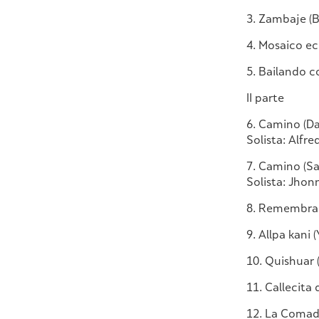
3. Zambaje (
4. Mosaico e
5. Bailando 
II parte
6. Camino (D
Solista: Alfr
7. Camino (S
Solista: Jhon
8. Remembranz
9. Allpa kani
10. Quishuar
11. Callecita
12. La Comadr