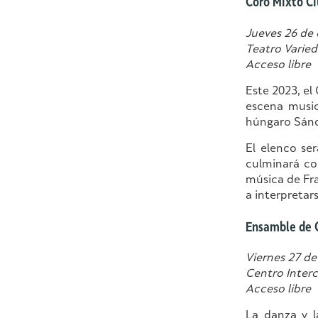
Coro Mixto Ci
Jueves 26 de 
Teatro Varie
Acceso libre
Este 2023, el
escena music
húngaro Sándo
El elenco ser
culminará co
música de Fra
a interpretar
Ensamble de G
Viernes 27 de
Centro Interc
Acceso libre
La danza y l